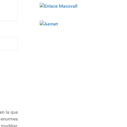
 en la que
y enormes
 mudéjar,