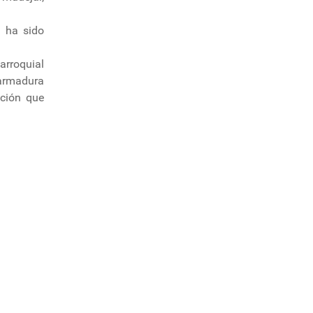
e ha sido
arroquial
 armadura
ación que