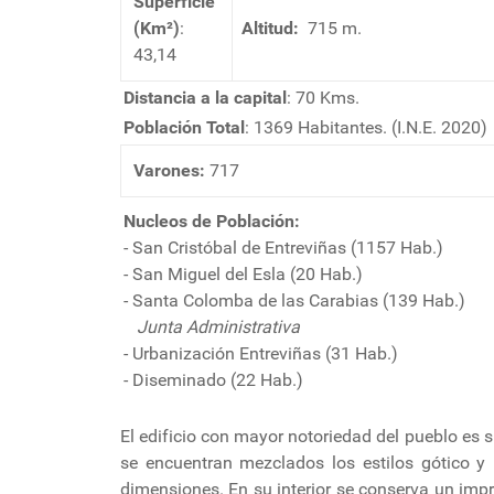
Superficie
(Km²)
:
Altitud:
715 m.
43,14
Distancia a la capital
: 70 Kms.
Población Total
: 1369 Habitantes. (I.N.E. 2020)
Varones:
717
Nucleos de Población:
- San Cristóbal de Entreviñas (1157 Hab.)
- San Miguel del Esla (20 Hab.)
- Santa Colomba de las Carabias (139 Hab.)
Junta Administrativa
- Urbanización Entreviñas (31 Hab.)
- Diseminado (22 Hab.)
El edificio con mayor notoriedad del pueblo es s
se encuentran mezclados los estilos gótico y
dimensiones. En su interior se conserva un imp